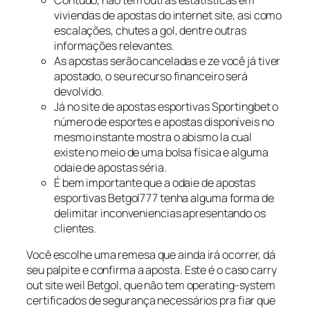
viviendas de apostas do internet site, asi como
escalações, chutes a gol, dentre outras
informações relevantes.
As apostas serão canceladas e ze você já tiver
apostado, o seu recurso financeiro será
devolvido.
Já no site de apostas esportivas Sportingbet o
número de esportes e apostas disponíveis no
mesmo instante mostra o abismo la cual
existe no meio de uma bolsa física e alguma
odaie de apostas séria.
É bem importante que a odaie de apostas
esportivas Betgol777 tenha alguma forma de
delimitar inconveniencias apresentando os
clientes.
Você escolhe uma remesa que ainda irá ocorrer, dá
seu palpite e confirma a aposta. Este é o caso carry
out site weil Betgol, que não tem operating-system
certificados de segurança necessários pra fiar que