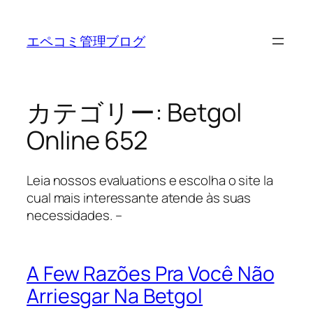
内
容
エペコミ管理ブログ
を
ス
キ
ッ
カテゴリー:
Betgol
プ
Online 652
Leia nossos evaluations e escolha o site la
cual mais interessante atende às suas
necessidades. –
A Few Razões Pra Você Não
Arriesgar Na Betgol