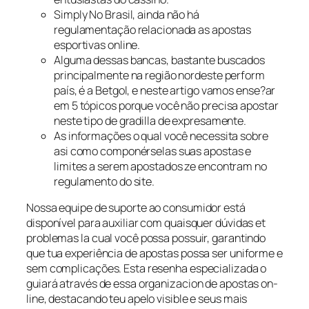
Simply No Brasil, ainda não há
regulamentação relacionada as apostas
esportivas online.
Alguma dessas bancas, bastante buscados
principalmente na região nordeste perform
país, é a Betgol, e neste artigo vamos ense?ar
em 5 tópicos porque você não precisa apostar
neste tipo de gradilla de expresamente.
As informações o qual você necessita sobre
asi como componérselas suas apostas e
limites a serem apostados ze encontram no
regulamento do site.
Nossa equipe de suporte ao consumidor está
disponível para auxiliar com quaisquer dúvidas et
problemas la cual você possa possuir, garantindo
que tua experiência de apostas possa ser uniforme e
sem complicações. Esta resenha especializada o
guiará através de essa organizacion de apostas on-
line, destacando teu apelo visible e seus mais