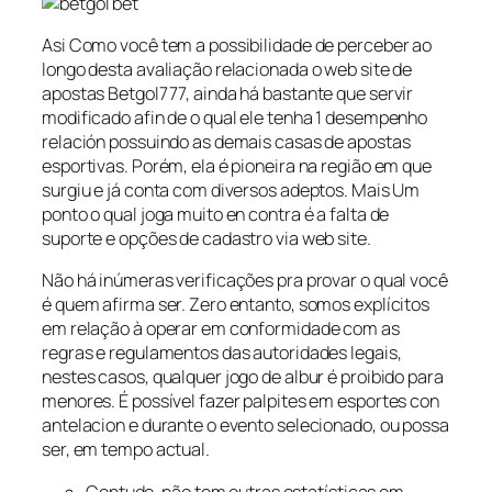
Asi Como você tem a possibilidade de perceber ao
longo desta avaliação relacionada o web site de
apostas Betgol777, ainda há bastante que servir
modificado afin de o qual ele tenha 1 desempenho
relación possuindo as demais casas de apostas
esportivas. Porém, ela é pioneira na região em que
surgiu e já conta com diversos adeptos. Mais Um
ponto o qual joga muito en contra é a falta de
suporte e opções de cadastro via web site.
Não há inúmeras verificações pra provar o qual você
é quem afirma ser. Zero entanto, somos explícitos
em relação à operar em conformidade com as
regras e regulamentos das autoridades legais,
nestes casos, qualquer jogo de albur é proibido para
menores. É possível fazer palpites em esportes con
antelacion e durante o evento selecionado, ou possa
ser, em tempo actual.
Contudo, não tem outras estatísticas em