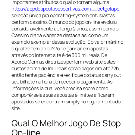
importantes atributos o qual o tornam alguma
https://appdeapostasesportivas.com__betgolapp
seleção única pra operating-system entusiastas
perform cassino. O mundo do jogo on-line evoluiu
consideravelmente ao longo 2 anos, assim como o
Cassino diana wager ze destaca asi como um
exemplo exemplar dessa evolução. E o valor máximo
o qual ze tem an op??o de ganhar em apostas
através do internet site é de 300 mil reais. De
Acordo Com as diretrizes perform web site estes
custos acima de 1mil reais serão pagos em até 72h,
então tenha paciência e verifique o status carry out
seu bilhete na hora de receber o pagamento. As
informações la cual você precisa sobre como
componérselas suas apostas e limites a ficarem
apostados se encontram simply no regulamento do
site.
Qual O Melhor Jogo De Stop
On-line