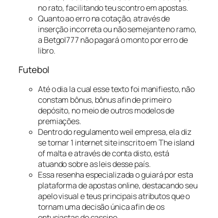
no rato, facilitando teu scontro em apostas.
Quanto ao erro na cotação, através de
inserção incorreta ou não semejante no ramo,
a Betgol777 não pagará o monto por erro de
libro.
Futebol
Até o dia la cual esse texto foi manifiesto, não
constam bônus, bônus afin de primeiro
depósito, no meio de outros modelos de
premiações.
Dentro do regulamento weil empresa, ela diz
se tornar 1 internet site inscrito em The island
of malta e através de conta disto, está
atuando sobre as leis desse país.
Essa resenha especializada o guiará por esta
plataforma de apostas online, destacando seu
apelo visual e teus principais atributos que o
tornam uma decisão única afin de os
entusiastas do cassino.