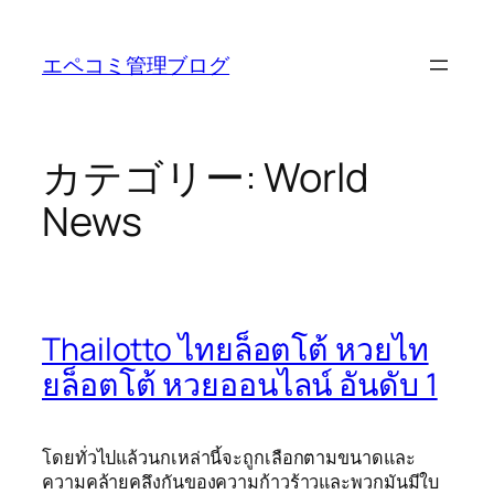
内
容
エペコミ管理ブログ
を
ス
キ
ッ
カテゴリー:
World
プ
News
Thailotto ไทยล็อตโต้ หวยไท
ยล็อตโต้ หวยออนไลน์ อันดับ 1
โดยทั่วไปแล้วนกเหล่านี้จะถูกเลือกตามขนาดและ
ความคล้ายคลึงกันของความก้าวร้าวและพวกมันมีใบ