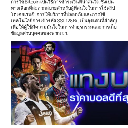
การใช้ Bitcoin เป็นวิธีการชำระเงินที่น่าสนใจ, ซึ่งเป็น
ทางเลือกที่สะดวกสบายสำหรับผู้ที่สนใจในการใช้คริป
โตเคอเรนซี. การให้บริการที่ปลอดภัยและการใช้
เทคโนโลยีการเข้ารหัส SSL 128 Bit เป็นจุดเด่นที่สำคัญ
เพื่อให้ผู้ใช้มีความมั่นใจในการทำธุรกรรมและการเก็บ
ข้อมูลส่วนบุคคลของพวกเขา.