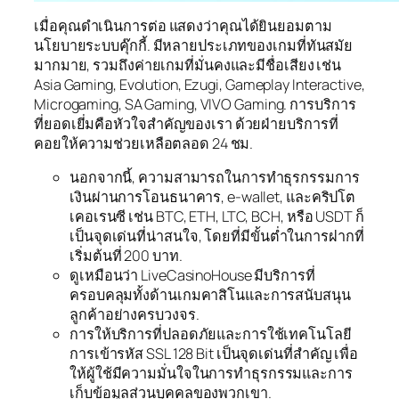
เมื่อคุณดำเนินการต่อ แสดงว่าคุณได้ยินยอมตาม
นโยบายระบบคุ๊กกี้. มีหลายประเภทของเกมที่ทันสมัย
มากมาย, รวมถึงค่ายเกมที่มั่นคงและมีชื่อเสียง เช่น
Asia Gaming, Evolution, Ezugi, Gameplay Interactive,
Microgaming, SA Gaming, VIVO Gaming. การบริการ
ที่ยอดเยี่มคือหัวใจสำคัญของเรา ด้วยฝ่ายบริการที่
คอยให้ความช่วยเหลือตลอด 24 ชม.
นอกจากนี้, ความสามารถในการทำธุรกรรมการ
เงินผ่านการโอนธนาคาร, e-wallet, และคริปโต
เคอเรนซี เช่น BTC, ETH, LTC, BCH, หรือ USDT ก็
เป็นจุดเด่นที่น่าสนใจ, โดยที่มีขั้นต่ำในการฝากที่
เริ่มต้นที่ 200 บาท.
ดูเหมือนว่า LiveCasinoHouse มีบริการที่
ครอบคลุมทั้งด้านเกมคาสิโนและการสนับสนุน
ลูกค้าอย่างครบวงจร.
การให้บริการที่ปลอดภัยและการใช้เทคโนโลยี
การเข้ารหัส SSL 128 Bit เป็นจุดเด่นที่สำคัญ เพื่อ
ให้ผู้ใช้มีความมั่นใจในการทำธุรกรรมและการ
เก็บข้อมูลส่วนบุคคลของพวกเขา.