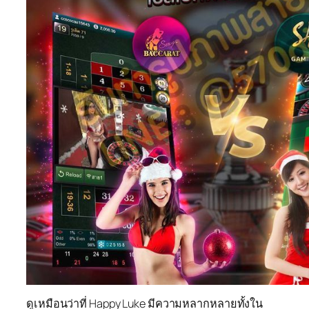
ดูเหมือนว่าที่ Happy Luke มีความหลากหลายทั้งใน