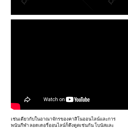
เช่นเดียวกับในอาณาจักรของคาสิโนออนไลน์และการ
พนันกีฬา ลอตเตอรี่ออนไลน์ก็ดึงดูดเช่นกัน โบนัสและ