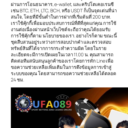
ผ่านการโอนธนาคาร, e-wallet, และคริปโตเคอเรนซี
เช่น BTC, ETH, LTC, BCH, หรือ USDT ก็เป็นจุดเด่นที่น่า
สนใจ, โดยที่มีขั้นต่ำในการฝากที่เริ่มต้นที่ 200 บาท.
เราใช้คุ้กกี้เพื่อมอบประสบการณ์ที่ดีที่สุดแก่คุณ การใช้
งานต่อเนื่องผ่านหน้าเว็บไซต์จะถือว่าคุณได้ยอมรับ
การใช้คุ้กกี้ตาม นโยบายของเรา. อย่างไรก็ตาม ขณะนี้
ชุดสืบสวนอยู่ระหว่างการสอบปากคำ และตรวจสอบ
ทรัพย์สินที่ได้จากการกระทำความผิด โดยในราย
ละเอียดจะมีการเปิดเผยในเวลา 11.00 น. คุณสามารถ
ติดต่อทีมสนับสนุนลูกค้าของเราโดยการทัก Line เพื่อ
ขอความช่วยเหลือเพิ่มเติมในการดึงข้อมูลการเข้าสู่
ระบบของคุณ โดยสามารถขอความช่วยเหลือได้ตลอด
24 ชม.