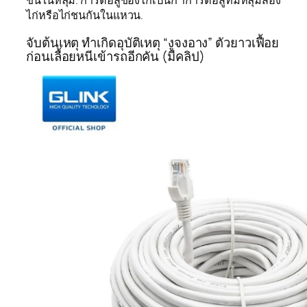
ขึ้นในหลุม. การต่อสู้ของไก่เป็นกี าการต่อสู้ที่มีหลุมสอง
ไก่หรือไก่ชนกันในแหวน.
จับต้นเหตุ ทำเกิดอุบัติเหตุ “งูจงอาง” ตัวยาวเฟื้อย
ก่อนเลื้อยหนีเข้ารถอีกคัน (มีคลิป)