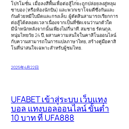
โปรโมชั่น. เมื่อลงสีพื้นเพื่อต่อสู้ไก่จะถูกปล่อยลงสู่หลุม
ซาบอง (หรือห้องนักบิน) และพวกเขาโจมตีซึ่งกันและ
กันด้วยหมีใบมีดและกรงเล็บ. ผู้ตัดสินสามารถเรียกการ
ต่อสู้ได้ตลอดเวลาเนื่องจากเป็นที่ชัดเจนว่านกตัวใด
มีน้ําหนักหลังจากนั้นเพียงไม่กี่นาที. สมชาย รัตนกุล,
หนุ่มไทยวัย 24 ปี, ผสานความสนใจในคาสิโนออนไลน์
กับความสามารถในการแปลภาษาไทย, สร้างคู่มือคาสิ
โนที่น่าสนใจเฉพาะสำหรับผู้ชมไทย.
2025年4月22日
UFABET เข้าสู่ระบบ เว็บแทง
บอล แทงบอลออนไลน์ ขั้นต่ำ
10 บาท ที่ UFA888