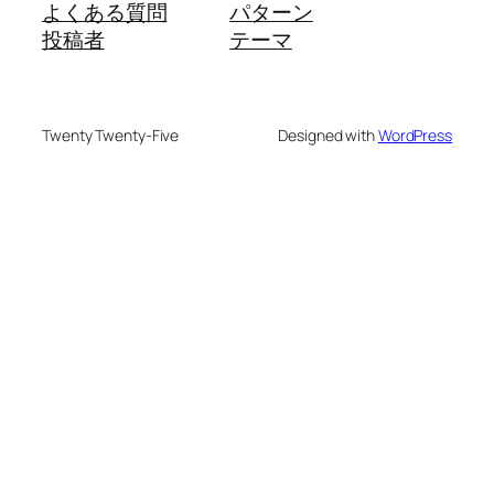
よくある質問
パターン
投稿者
テーマ
Twenty Twenty-Five
Designed with
WordPress