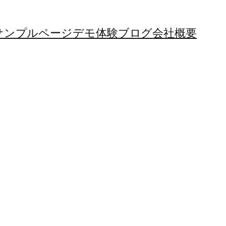
サンプルページ
デモ体験
ブログ
会社概要