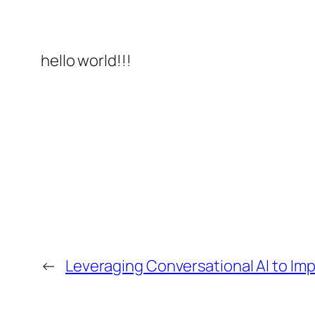
hello world!!!
←
Leveraging Conversational AI to Im