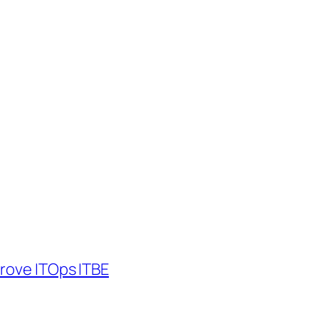
prove ITOps ITBE