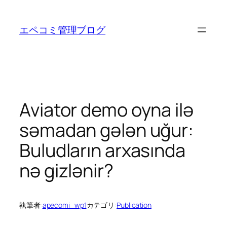
内
容
エペコミ管理ブログ
を
ス
キ
ッ
プ
Aviator demo oyna ilə
səmadan gələn uğur:
Buludların arxasında
nə gizlənir?
執筆者:
apecomi_wp1
カテゴリ:
Publication