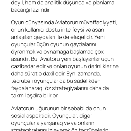
deyil, həm də analitik düşüncə və planlama
bacarığı lazımdır.
Oyun dünyasında Aviatorun müvəffəqiyyəti,
onun kullanıcı dostu interfeysi və asan
anlaşılan qaydaları ilə də əlaqəlidir. Yeni
oyunçular üçün oyunun qaydalarını
öyrənmək və oynamağa başlamaq çox
asandır. Bu, Aviatoru yeni başlayanlar üçün
cazibədar edir və onları oyunun dərinliklərinə
daha sürətlə daxil edir. Eyni zamanda,
təcrübəli oyunçular da bu sadəlikdən
faydalanaraq, öz strategiyalarını daha da
təkmilləşdirə bilirlər.
Aviatorun uğurunun bir səbəbi də onun
sosial aspektidir. Oyunçular, digər
oyunçularla yarışaraq və ya onların
strategiyalarını izləyərək öz təcrübələrini