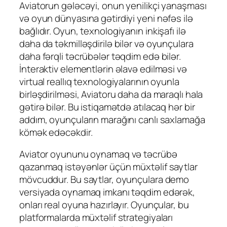
Aviatorun gələcəyi, onun yenilikçi yanaşması
və oyun dünyasına gətirdiyi yeni nəfəs ilə
bağlıdır. Oyun, texnologiyanın inkişafı ilə
daha da təkmilləşdirilə bilər və oyunçulara
daha fərqli təcrübələr təqdim edə bilər.
İnteraktiv elementlərin əlavə edilməsi və
virtual reallıq texnologiyalarının oyunla
birləşdirilməsi, Aviatoru daha da maraqlı hala
gətirə bilər. Bu istiqamətdə atılacaq hər bir
addım, oyunçuların marağını canlı saxlamağa
kömək edəcəkdir.
Aviator oyununu oynamaq və təcrübə
qazanmaq istəyənlər üçün müxtəlif saytlar
mövcuddur. Bu saytlar, oyunçulara demo
versiyada oynamaq imkanı təqdim edərək,
onları real oyuna hazırlayır. Oyunçular, bu
platformalarda müxtəlif strategiyaları