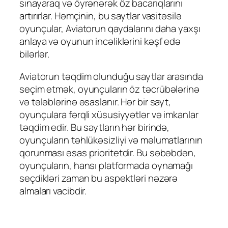
sınayaraq və öyrənərək öz bacarıqlarını
artırırlar. Həmçinin, bu saytlar vasitəsilə
oyunçular, Aviatorun qaydalarını daha yaxşı
anlaya və oyunun incəliklərini kəşf edə
bilərlər.
Aviatorun təqdim olunduğu saytlar arasında
seçim etmək, oyunçuların öz təcrübələrinə
və tələblərinə əsaslanır. Hər bir sayt,
oyunçulara fərqli xüsusiyyətlər və imkanlar
təqdim edir. Bu saytların hər birində,
oyunçuların təhlükəsizliyi və məlumatlarının
qorunması əsas prioritetdir. Bu səbəbdən,
oyunçuların, hansı platformada oynamağı
seçdikləri zaman bu aspektləri nəzərə
almaları vacibdir.