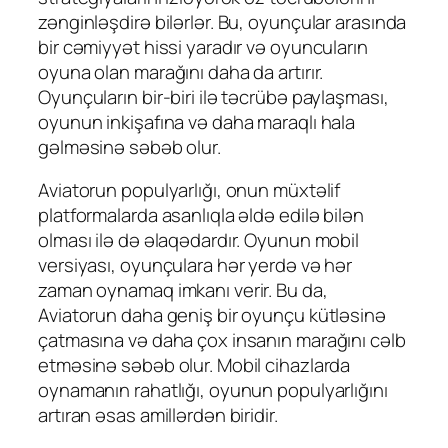
zənginləşdirə bilərlər. Bu, oyunçular arasında
bir cəmiyyət hissi yaradır və oyuncuların
oyuna olan marağını daha da artırır.
Oyunçuların bir-biri ilə təcrübə paylaşması,
oyunun inkişafına və daha maraqlı hala
gəlməsinə səbəb olur.
Aviatorun populyarlığı, onun müxtəlif
platformalarda asanlıqla əldə edilə bilən
olması ilə də əlaqədardır. Oyunun mobil
versiyası, oyunçulara hər yerdə və hər
zaman oynamaq imkanı verir. Bu da,
Aviatorun daha geniş bir oyunçu kütləsinə
çatmasına və daha çox insanın marağını cəlb
etməsinə səbəb olur. Mobil cihazlarda
oynamanın rahatlığı, oyunun populyarlığını
artıran əsas amillərdən biridir.