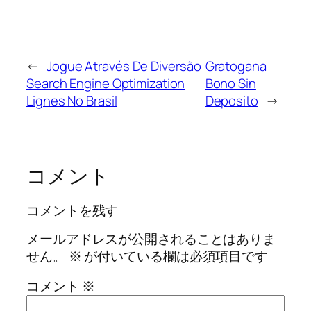
←
Jogue Através De Diversão
Gratogana
Search Engine Optimization
Bono Sin
Lignes No Brasil
Deposito
→
コメント
コメントを残す
メールアドレスが公開されることはありま
せん。
※
が付いている欄は必須項目です
コメント
※